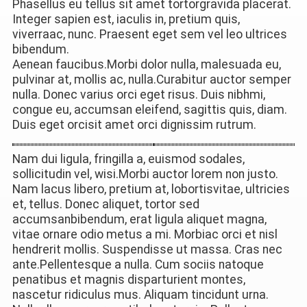
Phasellus eu tellus sit amet tortorgravida placerat.
Integer sapien est, iaculis in, pretium quis,
viverraac, nunc. Praesent eget sem vel leo ultrices
bibendum.
Aenean faucibus.Morbi dolor nulla, malesuada eu,
pulvinar at, mollis ac, nulla.Curabitur auctor semper
nulla. Donec varius orci eget risus. Duis nibhmi,
congue eu, accumsan eleifend, sagittis quis, diam.
Duis eget orcisit amet orci dignissim rutrum.
Nam dui ligula, fringilla a, euismod sodales,
sollicitudin vel, wisi.Morbi auctor lorem non justo.
Nam lacus libero, pretium at, lobortisvitae, ultricies
et, tellus. Donec aliquet, tortor sed
accumsanbibendum, erat ligula aliquet magna,
vitae ornare odio metus a mi. Morbiac orci et nisl
hendrerit mollis. Suspendisse ut massa. Cras nec
ante.Pellentesque a nulla. Cum sociis natoque
penatibus et magnis disparturient montes,
nascetur ridiculus mus. Aliquam tincidunt urna.